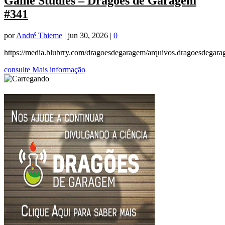
Game Studies – Dragões de Garagem
#341
por
André Thieme
|
jun 30, 2026
|
0
https://media.blubrry.com/dragoesdegaragem/arquivos.dragoesdega
consulte Mais informação