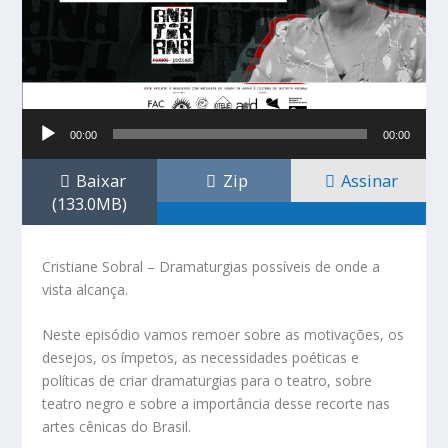
Tocador
00:00
00:00
de
áudio
Baixar
Zip
Assinar
(133.0MB)
Cristiane Sobral – Dramaturgias possíveis de onde a
vista alcança.
Neste episódio vamos remoer sobre as motivações, os
desejos, os ímpetos, as necessidades poéticas e
políticas de criar dramaturgias para o teatro, sobre
teatro negro e sobre a importância desse recorte nas
artes cênicas do Brasil.