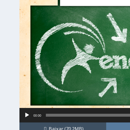
Tocador
00:00
de
áudio
Baixar
(70.2MB)