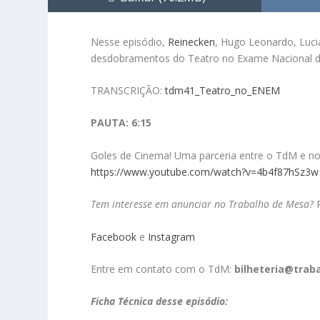
Nesse episódio,
Reinecken
, Hugo Leonardo, Luci
desdobramentos do Teatro no Exame Nacional do
TRANSCRIÇÃO:
tdm41_Teatro_no_ENEM
PAUTA: 6:15
Goles de Cinema! Uma parceria entre o TdM e n
https://www.youtube.com/watch?v=4b4f87hSz3w
Tem interesse em anunciar no Trabalho de Mesa?
Facebook
e
Instagram
Entre em contato com o TdM:
bilheteria@tra
Ficha Técnica desse episódio: