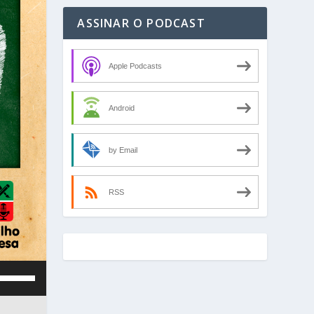
ASSINAR O PODCAST
Apple Podcasts
Android
by Email
RSS
U
s
e