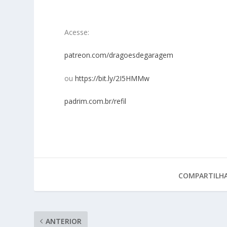
Acesse:
patreon.com/dragoesdegaragem
ou
https://bit.ly/2I5HMMw
padrim.com.br/refil
COMPARTILHA
ANTERIOR