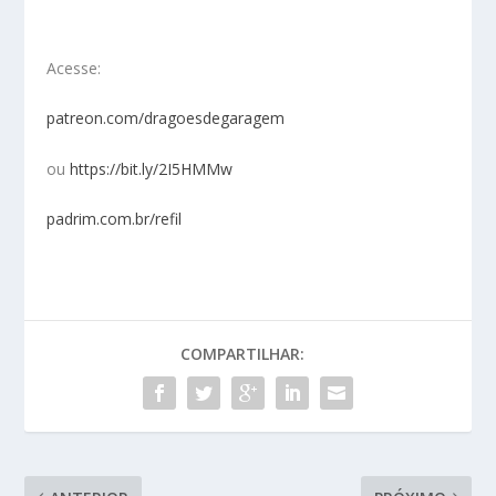
Acesse:
patreon.com/dragoesdegaragem
ou
https://bit.ly/2I5HMMw
padrim.com.br/refil
COMPARTILHAR: