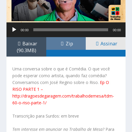
Tocador
00:00
00:00
de
áudio
Baixar
Zip
Assinar
(90.3MB)
Uma conversa sobre o que é Comédia. O que você
pode esperar como artista, quando faz comédia?
Conversamos com José Regino sobre o Riso.
Ep O
RISO PARTE 1 –
http://dragoesdegaragem.com/trabalhodemesa/tdm-
60-o-riso-parte-1/
Transcrição para Surdos: em breve
Tem interesse em anunciar no Trabalho de Mesa?
Para