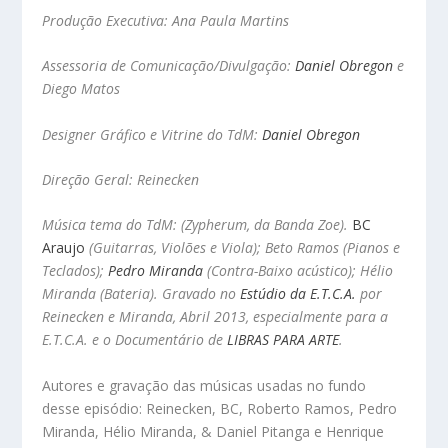
Produção Executiva: Ana Paula Martins
Assessoria de Comunicação/Divulgação:
Daniel Obregon
e
Diego Matos
Designer Gráfico e Vitrine do TdM:
Daniel Obregon
Direção Geral: Reinecken
Música tema do TdM: (Zypherum, da Banda Zoe).
BC
Araujo
(Guitarras, Violões e Viola); Beto Ramos (Pianos e
Teclados);
Pedro Miranda
(Contra-Baixo acústico); Hélio
Miranda (Bateria). Gravado no
Estúdio da E.T.C.A.
por
Reinecken e Miranda, Abril 2013, especialmente para a
E.T.C.A. e o
Documentário de
LIBRAS PARA ARTE
.
Autores e gravação das músicas usadas no fundo
desse episódio: Reinecken, BC, Roberto Ramos, Pedro
Miranda, Hélio Miranda, & Daniel Pitanga e Henrique