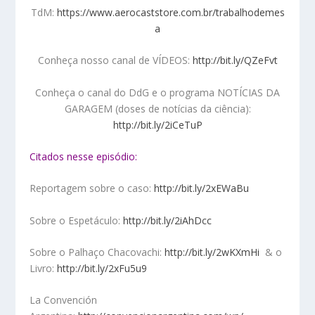
TdM:
https://www.aerocaststore.com.br/trabalhodemes
a
Conheça nosso canal de VÍDEOS:
http://bit.ly/QZeFvt
Conheça o canal do DdG e o programa NOTÍCIAS DA
GARAGEM (doses de notícias da ciência):
http://bit.ly/2iCeTuP
Citados nesse episódio:
Reportagem sobre o caso:
http://bit.ly/2xEWaBu
Sobre o Espetáculo:
http://bit.ly/2iAhDcc
Sobre o Palhaço Chacovachi:
http://bit.ly/2wKXmHi
& o
Livro:
http://bit.ly/2xFu5u9
La Convención