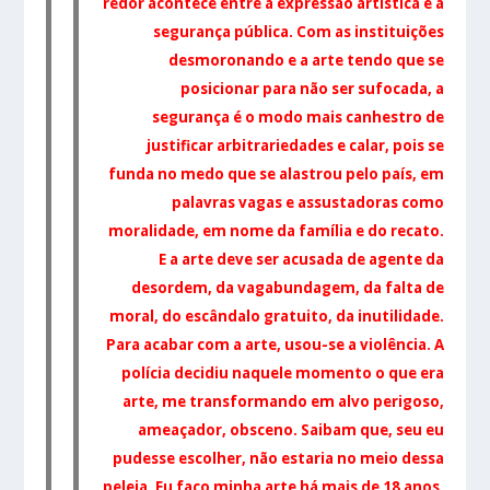
redor acontece entre a expressão artística e a
segurança pública. Com as instituições
desmoronando e a arte tendo que se
posicionar para não ser sufocada, a
segurança é o modo mais canhestro de
justificar arbitrariedades e calar, pois se
funda no medo que se alastrou pelo país, em
palavras vagas e assustadoras como
moralidade, em nome da família e do recato.
E a arte deve ser acusada de agente da
desordem, da vagabundagem, da falta de
moral, do escândalo gratuito, da inutilidade.
Para acabar com a arte, usou-se a violência. A
polícia decidiu naquele momento o que era
arte, me transf
ormando em alvo perigoso,
ameaçador, obsceno.
Saibam que, seu eu
pudesse escolher, não estaria no meio dessa
peleja. Eu faço minha arte há mais de 18 anos,