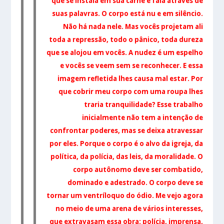
que se instala em sua carne e fala através de
suas palavras. O corpo está nu e em silêncio.
Não há nada nele. Mas vocês projetam ali
toda a repressão, todo o pânico, toda dureza
que se alojou em vocês. A nudez é um espelho
e vocês se veem sem se reconhecer. E essa
imagem refletida lhes causa mal estar. Por
que cobrir meu corpo com uma roupa lhes
traria tranquilidade?
Esse trabalho
inicialmente não tem a intenção de
confrontar poderes, mas se deixa atravessar
por eles. Porque o corpo é o alvo da igreja, da
política, da polícia, das leis, da moralidade. O
corpo autônomo deve ser combatido,
dominado e adestrado. O corpo deve se
tornar um ventríloquo do ódio. Me vejo agora
no meio de uma arena de vários interesses,
que extravasam essa obra: polícia, imprensa,