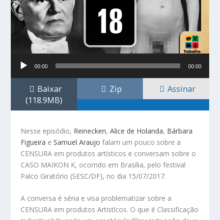
Tocador
00:00
00:00
de
áudio
Baixar
Zip
Assinar
(118.9MB)
Nesse episódio,
Reinecken
,
Alice de Holanda
,
Bárbara
Figueira
e
Samuel Araujo
falam um pouco sobre a
CENSURA em produtos artísticos e conversam sobre o
CASO MAIKON K, ocorrido em Brasília, pelo festival
Palco Giratório (SESC/DF), no dia 15/07/2017.
A conversa é séria e visa problematizar sobre a
CENSURA em produtos Artistícos. O que é Classificação