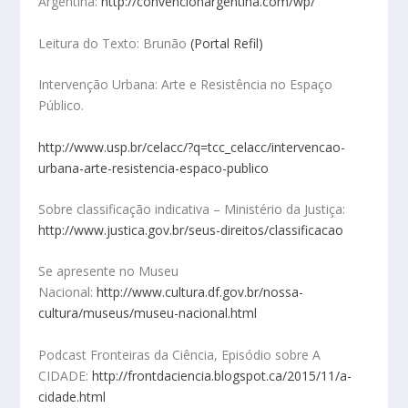
Argentina:
http://convencionargentina.com/wp/
Leitura do Texto: Brunão
(Portal Refil)
Intervenção Urbana: Arte e Resistência no Espaço
Público.
http://www.usp.br/celacc/?q=tcc_celacc/intervencao-
urbana-arte-resistencia-espaco-publico
Sobre classificação indicativa – Ministério da Justiça:
http://www.justica.gov.br/seus-direitos/classificacao
Se apresente no Museu
Nacional:
http://www.cultura.df.gov.br/nossa-
cultura/museus/museu-nacional.html
Podcast Fronteiras da Ciência, Episódio sobre A
CIDADE:
http://frontdaciencia.blogspot.ca/2015/11/a-
cidade.html