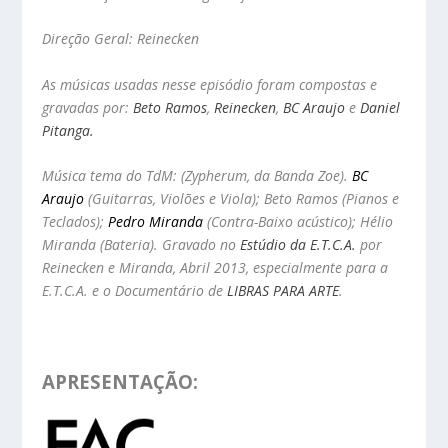
Direção Geral: Reinecken
As músicas usadas nesse episódio foram compostas e
gravadas por:
Beto Ramos
,
Reinecken
,
BC Araujo
e
Daniel
Pitanga.
Música tema do TdM: (Zypherum, da Banda Zoe).
BC
Araujo
(Guitarras, Violões e Viola); Beto Ramos (Pianos e
Teclados);
Pedro Miranda
(Contra-Baixo acústico); Hélio
Miranda (Bateria). Gravado no
Estúdio da E.T.C.A.
por
Reinecken e Miranda, Abril 2013, especialmente para a
E.T.C.A. e o
Documentário de
LIBRAS PARA ARTE
.
APRESENTAÇÃO: