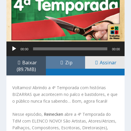
Tocador
00:00
00:00
de
áudio
Baixar
Zip
Assinar
(89.7MB)
Voltamos! Abrindo a 4ª Temporada com histórias
BIZARRAS que acontecem no palco e bastidores, e que
o público nunca fica sabendo… Bom, agora ficará!
Nesse episódio,
Reinecken
abre a 4ª Temporada do
TdM com ELENCO NOVO! São Artistas, Atores/Atrizes,
Palhaços, Compositores, Escritoras, Diretoras(es),