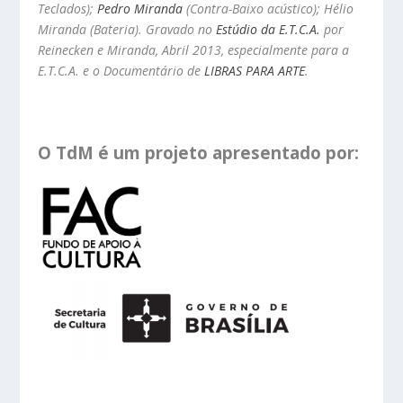
Teclados);
Pedro Miranda
(Contra-Baixo acústico); Hélio
Miranda (Bateria).
Gravado no
Estúdio da E.T.C.A.
por
Reinecken e Miranda, Abril 2013, especialmente para a
E.T.C.A. e o
Documentário de
LIBRAS PARA ARTE
.
O TdM é um projeto apresentado por
: