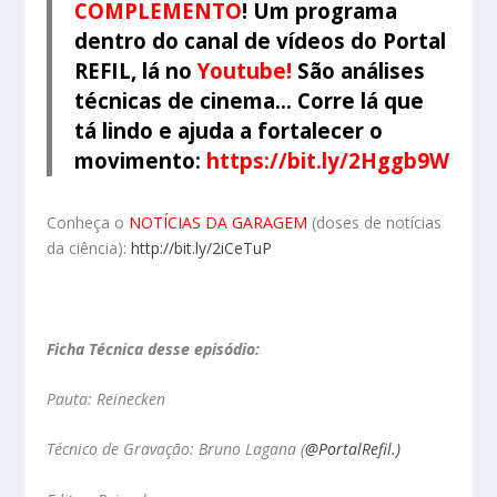
COMPLEMENTO
! Um programa
dentro do canal de vídeos do
Portal
REFIL
, lá no
Youtube
!
São análises
técnicas de cinema… Corre lá que
tá lindo e ajuda a fortalecer o
movimento:
https://bit.ly/2Hggb9W
Conheça o
NOTÍCIAS DA GARAGEM
(doses de notícias
da ciência):
http://bit.ly/2iCeTuP
Ficha Técnica desse episódio:
Pauta: Reinecken
Técnico de Gravação: Bruno Lagana
(
@PortalRefil.)