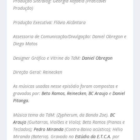
Produção Site/Blog: Georgia Rafaela (Praticável
Produção)
Produção Executiva: Flávio Alcântara
Assessoria de Comunicação/Divulgação: Daniel Obregon e
Diego Matos
Designer Gráfico e Vitrine do TdM:
Daniel Obregon
Direção Geral: Reinecken
As músicas usadas nesse episódio foram compostas e
gravadas por:
Beto Ramos
,
Reinecken
,
BC Araujo
e
Daniel
Pitanga.
Música tema do TdM: (Zypherum, da Banda Zoe).
BC
Araujo
(Guitarras, Violões e Viola); Beto Ramos (Pianos e
Teclados);
Pedro Miranda
(Contra-Baixo acústico); Hélio
Miranda (Bateria). Gravado no
Estúdio da E.T.C.A.
por