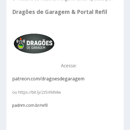
Dragões de Garagem & Portal Refil
Acesse:
patreon.com/dragoesdegaragem
ou https://bit.ly/2I5HMMw
padrim.com.br/refil