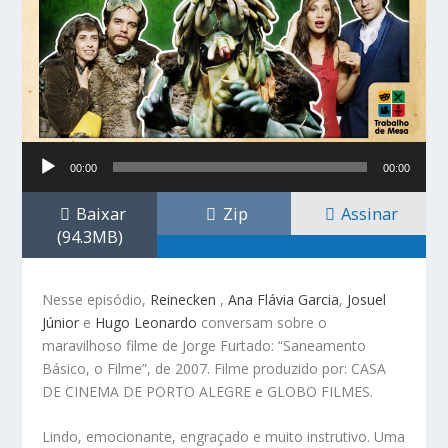
Tocador
00:00
00:00
de
áudio
Baixar
Zip
Assinar
(94.3MB)
Nesse episódio,
Reinecken
,
Ana Flávia Garcia
,
Josuel
Júnior
e
Hugo Leonardo
conversam sobre o
maravilhoso filme de Jorge Furtado: “Saneamento
Básico, o Filme”, de 2007. Filme produzido por: CASA
DE CINEMA DE PORTO ALEGRE e GLOBO FILMES.
Lindo, emocionante, engraçado e muito instrutivo. Uma