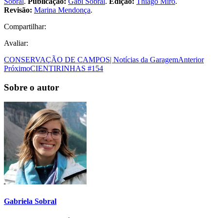
Sobral
.
Publicação:
Gabi Sobral
.
Edição:
Thiago Miro
.
Revisão:
Marina Mendonça
.
Compartilhar:
Avaliar:
CONSERVAÇÃO DE CAMPOS| Notícias da Garagem
Anterior
Próximo
CIENTIRINHAS #154
Sobre o autor
Gabriela Sobral