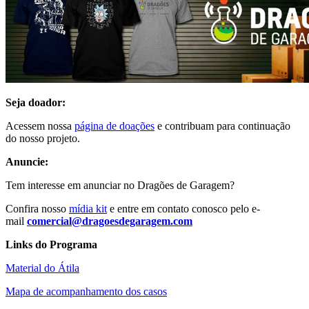
Seja doador:
Acessem nossa
página de doações
e contribuam para continuação
do nosso projeto.
Anuncie:
Tem interesse em anunciar no Dragões de Garagem?
Confira nosso
mídia kit
e entre em contato conosco pelo e-
mail
comercial@dragoesdegaragem.com
Links do Programa
Material do Átila
Mapa de acompanhamento dos casos