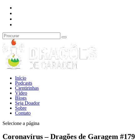
Início
Podcasts
Cientirinhas
Vídeo
Blogs
Seja Doador
Sobre
Contato
Selecione a página
Coronavírus – Dragões de Garagem #179