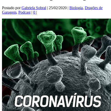
Postado por
Gabriela Sobral
|
25/02/2020
|
Biologia
,
Dragões de
Garagem
,
Podcast
|
0
|