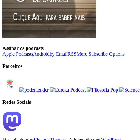
Assinar os podcasts
Apple Podcasts
Android
by Email
RSS
More Subscribe Options
Parceiros
Redes Sociais
Desenhado por
Elegant Themes
| Alimentado por
WordPress