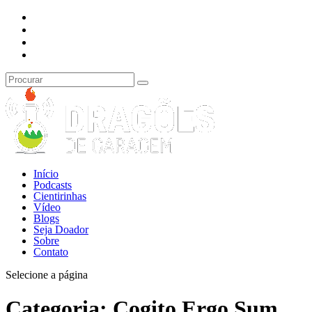
Início
Podcasts
Cientirinhas
Vídeo
Blogs
Seja Doador
Sobre
Contato
Selecione a página
Categoria:
Cogito Ergo Sum