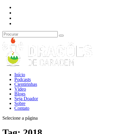
Início
Podcasts
Cientirinhas
Vídeo
Blogs
Seja Doador
Sobre
Contato
Selecione a página
Tag:
2018