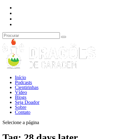
Início
Podcasts
Cientirinhas
Vídeo
Blogs
Seja Doador
Sobre
Contato
Selecione a página
Tag:
28 days later