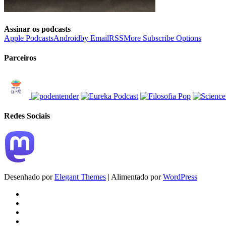
Assinar os podcasts
Apple Podcasts
Android
by Email
RSS
More Subscribe Options
Parceiros
Redes Sociais
Desenhado por
Elegant Themes
| Alimentado por
WordPress