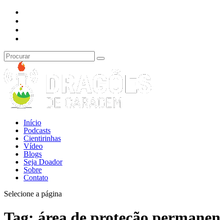
Início
Podcasts
Cientirinhas
Vídeo
Blogs
Seja Doador
Sobre
Contato
Selecione a página
Tag:
área de proteção permanen