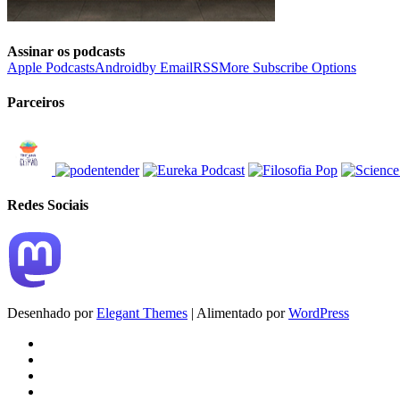
Assinar os podcasts
Apple Podcasts
Android
by Email
RSS
More Subscribe Options
Parceiros
Redes Sociais
Desenhado por
Elegant Themes
| Alimentado por
WordPress