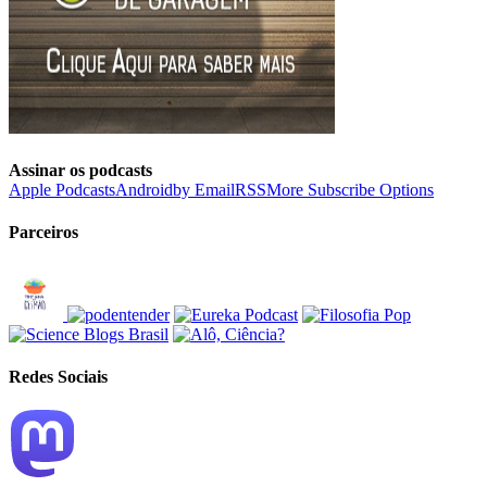
Assinar os podcasts
Apple Podcasts
Android
by Email
RSS
More Subscribe Options
Parceiros
Redes Sociais