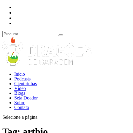
Início
Podcasts
Cientirinhas
Vídeo
Blogs
Seja Doador
Sobre
Contato
Selecione a página
Tag:
artbio