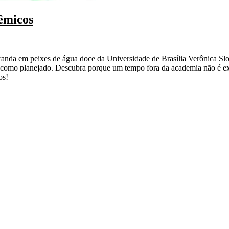
êmicos
nda em peixes de água doce da Universidade de Brasília Verônica Slobo
te como planejado. Descubra porque um tempo fora da academia não é exa
os!