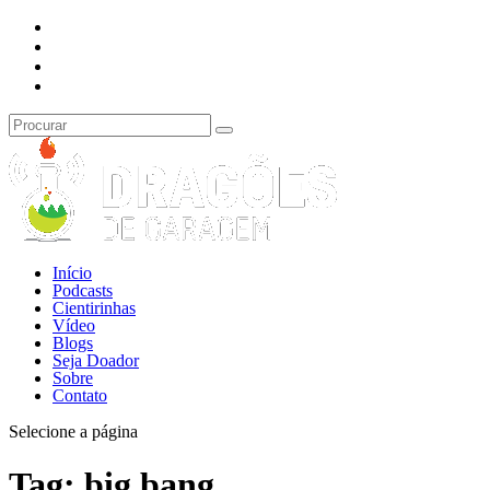
Início
Podcasts
Cientirinhas
Vídeo
Blogs
Seja Doador
Sobre
Contato
Selecione a página
Tag:
big bang