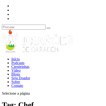
Início
Podcasts
Cientirinhas
Vídeo
Blogs
Seja Doador
Sobre
Contato
Selecione a página
Tag:
Chef