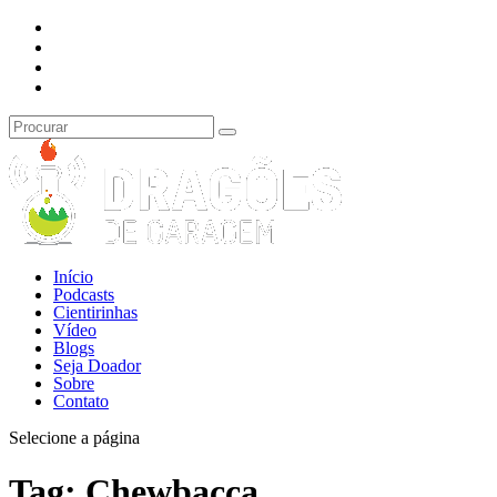
Início
Podcasts
Cientirinhas
Vídeo
Blogs
Seja Doador
Sobre
Contato
Selecione a página
Tag:
Chewbacca