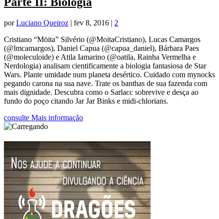
Parte II: Biologia
por
Luciano Queiroz
|
fev 8, 2016
|
2
Cristiano “Möita” Silvério (@MoitaCristiano), Lucas Camargos
(@lmcamargos), Daniel Capua (@capua_daniel), Bárbara Paes
(@moleculoide) e Atila Iamarino (@oatila, Rainha Vermelha e
Nerdologia) analisam cientificamente a biologia fantasiosa de Star
Wars. Plante umidade num planeta desértico. Cuidado com mynocks
pegando carona na sua nave. Trate os banthas de sua fazenda com
mais dignidade. Descubra como o Sarlacc sobrevive e desça ao
fundo do poço citando Jar Jar Binks e midi-chlorians.
consulte Mais informação