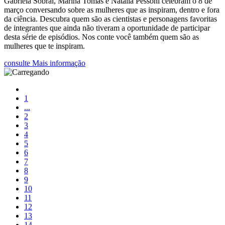
Gabriela Sobral, Marina Tomás e Natália Pessoni celebram o 8 de
março conversando sobre as mulheres que as inspiram, dentro e fora
da ciência. Descubra quem são as cientistas e personagens favoritas
de integrantes que ainda não tiveram a oportunidade de participar
desta série de episódios. Nos conte você também quem são as
mulheres que te inspiram.
consulte Mais informação
1
...
2
3
4
5
6
7
8
9
10
11
12
13
14