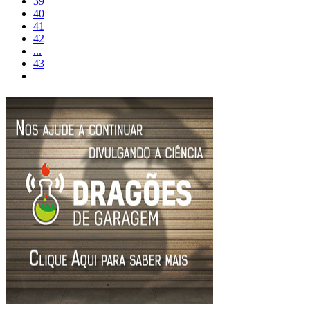
39
40
41
42
...
43