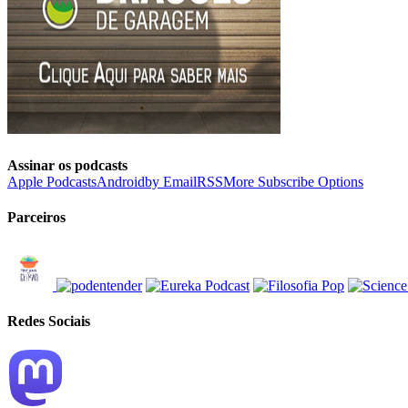
Assinar os podcasts
Apple Podcasts
Android
by Email
RSS
More Subscribe Options
Parceiros
Redes Sociais