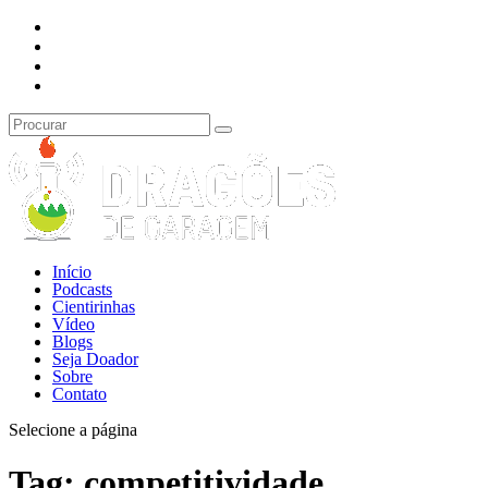
Início
Podcasts
Cientirinhas
Vídeo
Blogs
Seja Doador
Sobre
Contato
Selecione a página
Tag:
competitividade