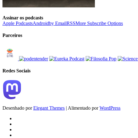
Assinar os podcasts
Apple Podcasts
Android
by Email
RSS
More Subscribe Options
Parceiros
Redes Sociais
Desenhado por
Elegant Themes
| Alimentado por
WordPress