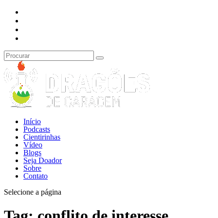
Início
Podcasts
Cientirinhas
Vídeo
Blogs
Seja Doador
Sobre
Contato
Selecione a página
Tag:
conflito de interesse