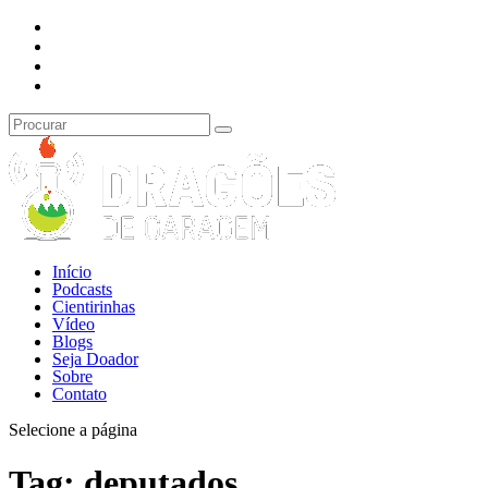
Início
Podcasts
Cientirinhas
Vídeo
Blogs
Seja Doador
Sobre
Contato
Selecione a página
Tag:
deputados