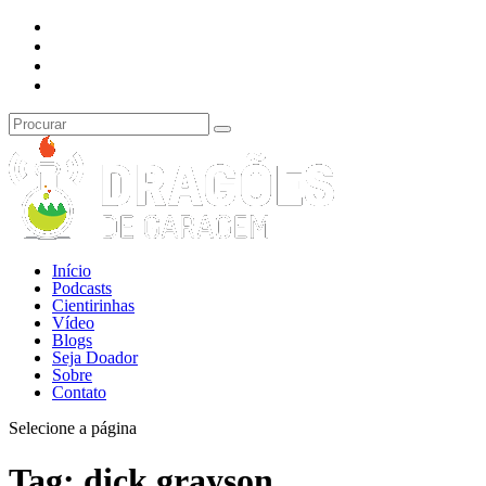
Início
Podcasts
Cientirinhas
Vídeo
Blogs
Seja Doador
Sobre
Contato
Selecione a página
Tag:
dick grayson