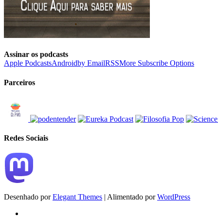
Assinar os podcasts
Apple Podcasts
Android
by Email
RSS
More Subscribe Options
Parceiros
Redes Sociais
Desenhado por
Elegant Themes
| Alimentado por
WordPress