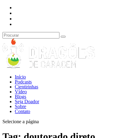
Início
Podcasts
Cientirinhas
Vídeo
Blogs
Seja Doador
Sobre
Contato
Selecione a página
Tag:
doutorado direto