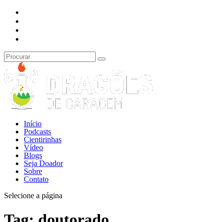
Início
Podcasts
Cientirinhas
Vídeo
Blogs
Seja Doador
Sobre
Contato
Selecione a página
Tag:
doutorado