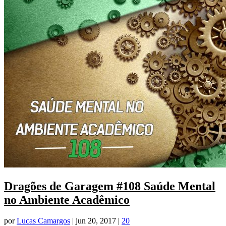
Dragões de Garagem #108 Saúde Mental
no Ambiente Acadêmico
por
Lucas Camargos
|
jun 20, 2017
|
20