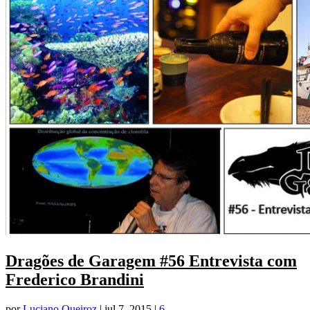
Dragões de Garagem #56 Entrevista com
Frederico Brandini
por
Luciano Queiroz
|
jul 7, 2015
|
6