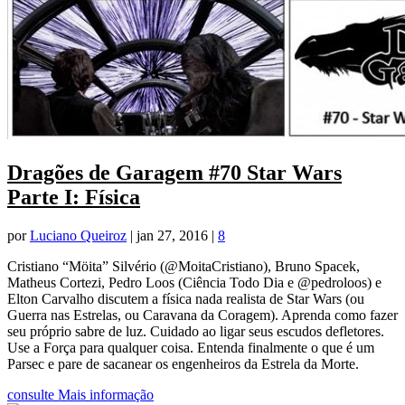
Dragões de Garagem #70 Star Wars
Parte I: Física
por
Luciano Queiroz
|
jan 27, 2016
|
8
Cristiano “Möita” Silvério (@MoitaCristiano), Bruno Spacek,
Matheus Cortezi, Pedro Loos (Ciência Todo Dia e @pedroloos) e
Elton Carvalho discutem a física nada realista de Star Wars (ou
Guerra nas Estrelas, ou Caravana da Coragem). Aprenda como fazer
seu próprio sabre de luz. Cuidado ao ligar seus escudos defletores.
Use a Força para qualquer coisa. Entenda finalmente o que é um
Parsec e pare de sacanear os engenheiros da Estrela da Morte.
consulte Mais informação