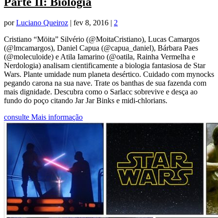
Parte II: Biologia
por
Luciano Queiroz
|
fev 8, 2016
|
2
Cristiano “Möita” Silvério (@MoitaCristiano), Lucas Camargos
(@lmcamargos), Daniel Capua (@capua_daniel), Bárbara Paes
(@moleculoide) e Atila Iamarino (@oatila, Rainha Vermelha e
Nerdologia) analisam cientificamente a biologia fantasiosa de Star
Wars. Plante umidade num planeta desértico. Cuidado com mynocks
pegando carona na sua nave. Trate os banthas de sua fazenda com
mais dignidade. Descubra como o Sarlacc sobrevive e desça ao
fundo do poço citando Jar Jar Binks e midi-chlorians.
consulte Mais informação