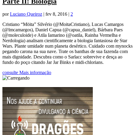
Parte II: Biologia
por
Luciano Queiroz
|
fev 8, 2016
|
2
Cristiano “Möita” Silvério (@MoitaCristiano), Lucas Camargos
(@lmcamargos), Daniel Capua (@capua_daniel), Bárbara Paes
(@moleculoide) e Atila Iamarino (@oatila, Rainha Vermelha e
Nerdologia) analisam cientificamente a biologia fantasiosa de Star
Wars. Plante umidade num planeta desértico. Cuidado com mynocks
pegando carona na sua nave. Trate os banthas de sua fazenda com
mais dignidade. Descubra como o Sarlacc sobrevive e desça ao
fundo do poço citando Jar Jar Binks e midi-chlorians.
consulte Mais informação