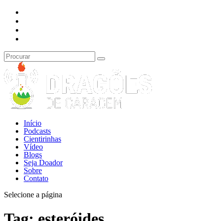
Início
Podcasts
Cientirinhas
Vídeo
Blogs
Seja Doador
Sobre
Contato
Selecione a página
Tag:
esteróides