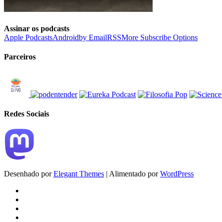
Assinar os podcasts
Apple Podcasts
Android
by Email
RSS
More Subscribe Options
Parceiros
Redes Sociais
Desenhado por
Elegant Themes
| Alimentado por
WordPress