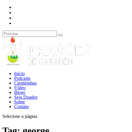
Início
Podcasts
Cientirinhas
Vídeo
Blogs
Seja Doador
Sobre
Contato
Selecione a página
Tag:
george