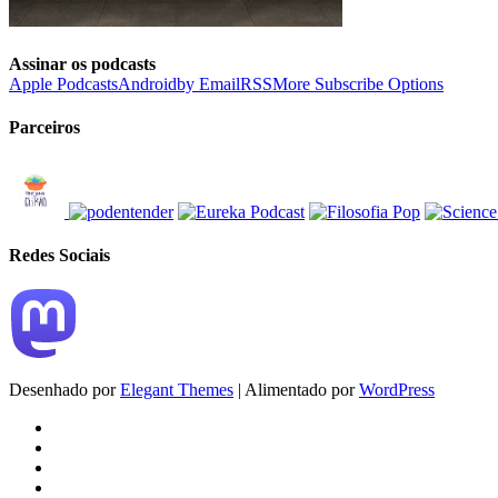
Assinar os podcasts
Apple Podcasts
Android
by Email
RSS
More Subscribe Options
Parceiros
Redes Sociais
Desenhado por
Elegant Themes
| Alimentado por
WordPress