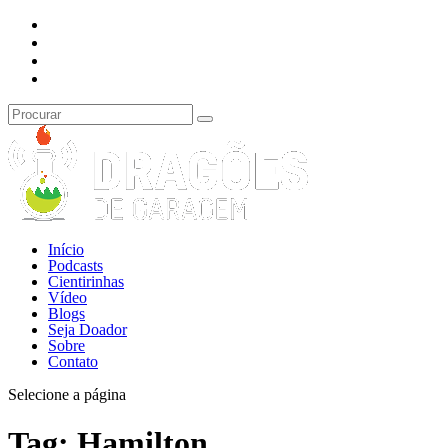
Início
Podcasts
Cientirinhas
Vídeo
Blogs
Seja Doador
Sobre
Contato
Selecione a página
Tag:
Hamilton