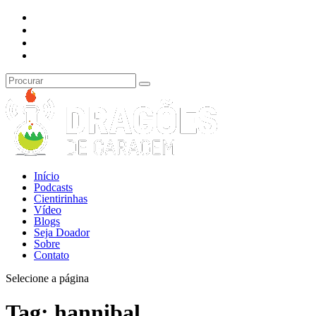
Início
Podcasts
Cientirinhas
Vídeo
Blogs
Seja Doador
Sobre
Contato
Selecione a página
Tag:
hannibal