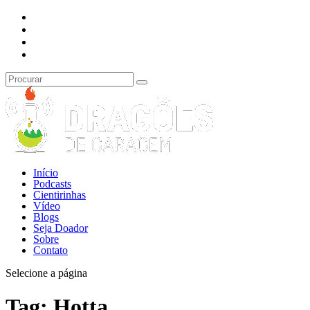
Início
Podcasts
Cientirinhas
Vídeo
Blogs
Seja Doador
Sobre
Contato
Selecione a página
Tag:
Hotta