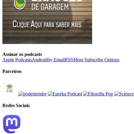
Assinar os podcasts
Apple Podcasts
Android
by Email
RSS
More Subscribe Options
Parceiros
Redes Sociais