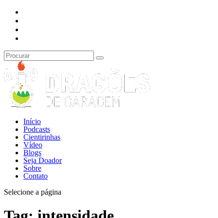
Início
Podcasts
Cientirinhas
Vídeo
Blogs
Seja Doador
Sobre
Contato
Selecione a página
Tag:
intensidade