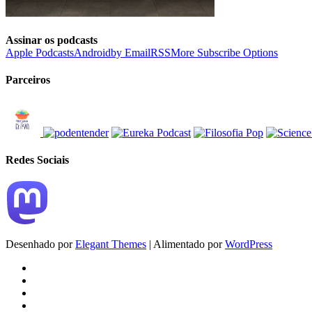
Assinar os podcasts
Apple Podcasts
Android
by Email
RSS
More Subscribe Options
Parceiros
Redes Sociais
Desenhado por
Elegant Themes
| Alimentado por
WordPress