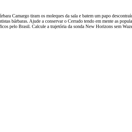
árbara Camargo tiram os moleques da sala e batem um papo descontraído
ntistas bárbaras. Ajude a conservar o Cerrado tendo em mente as popu
tíficos pelo Brasil. Calcule a trajetória da sonda New Horizons sem Waz