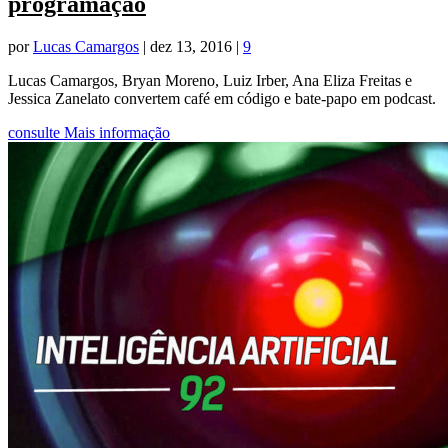
programação
por
Lucas Camargos
|
dez 13, 2016
|
9
Lucas Camargos, Bryan Moreno, Luiz Irber, Ana Eliza Freitas e
Jessica Zanelato convertem café em código e bate-papo em podcast.
consulte Mais informação