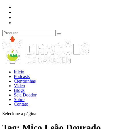
Início
Podcasts
Cientirinhas
Vídeo
Blogs
Seja Doador
Sobre
Contato
Selecione a página
Tag:
Mico Leão Dourado