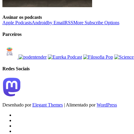
Assinar os podcasts
Apple Podcasts
Android
by Email
RSS
More Subscribe Options
Parceiros
Redes Sociais
Desenhado por
Elegant Themes
| Alimentado por
WordPress