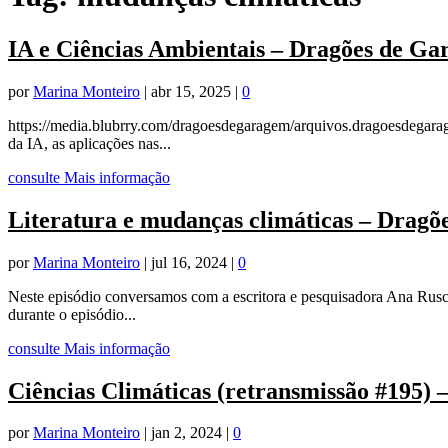
IA e Ciências Ambientais – Dragões de G
por
Marina Monteiro
|
abr 15, 2025
|
0
https://media.blubrry.com/dragoesdegaragem/arquivos.dragoesdegara
da IA, as aplicações nas...
consulte Mais informação
Literatura e mudanças climáticas – Drag
por
Marina Monteiro
|
jul 16, 2024
|
0
Neste episódio conversamos com a escritora e pesquisadora Ana Rusch
durante o episódio...
consulte Mais informação
Ciências Climáticas (retransmissão #195)
por
Marina Monteiro
|
jan 2, 2024
|
0