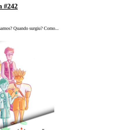
m #242
 usamos? Quando surgiu? Como...