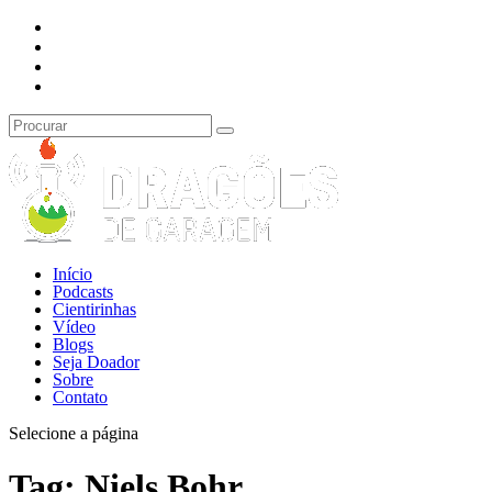
Início
Podcasts
Cientirinhas
Vídeo
Blogs
Seja Doador
Sobre
Contato
Selecione a página
Tag:
Niels Bohr