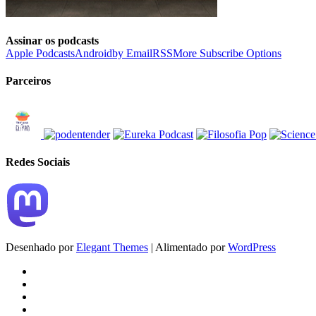
Assinar os podcasts
Apple Podcasts
Android
by Email
RSS
More Subscribe Options
Parceiros
Redes Sociais
Desenhado por
Elegant Themes
| Alimentado por
WordPress