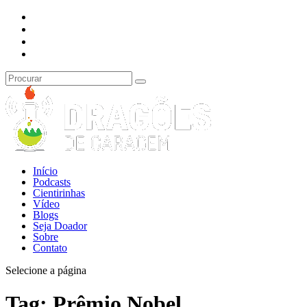
Início
Podcasts
Cientirinhas
Vídeo
Blogs
Seja Doador
Sobre
Contato
Selecione a página
Tag:
Prêmio Nobel