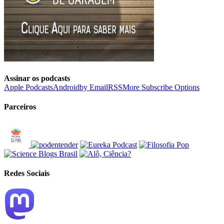
Assinar os podcasts
Apple Podcasts
Android
by Email
RSS
More Subscribe Options
Parceiros
Redes Sociais