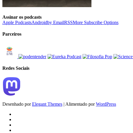
Assinar os podcasts
Apple Podcasts
Android
by Email
RSS
More Subscribe Options
Parceiros
Redes Sociais
Desenhado por
Elegant Themes
| Alimentado por
WordPress