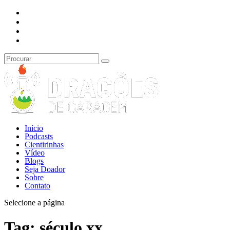
Início
Podcasts
Cientirinhas
Vídeo
Blogs
Seja Doador
Sobre
Contato
Selecione a página
Tag:
século xx