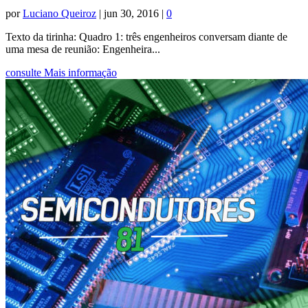
por
Luciano Queiroz
|
jun 30, 2016
|
0
Texto da tirinha: Quadro 1: três engenheiros conversam diante de
uma mesa de reunião: Engenheira...
consulte Mais informação