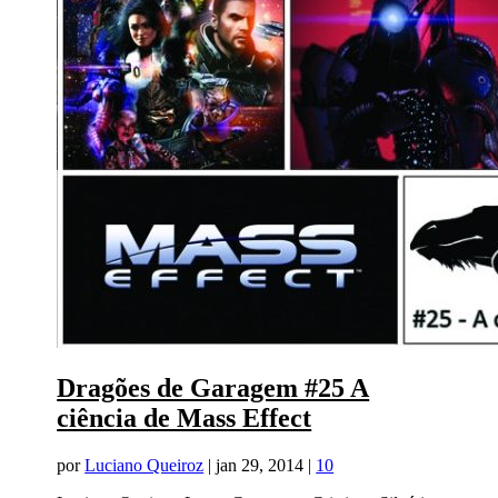
Dragões de Garagem #25 A
ciência de Mass Effect
por
Luciano Queiroz
|
jan 29, 2014
|
10